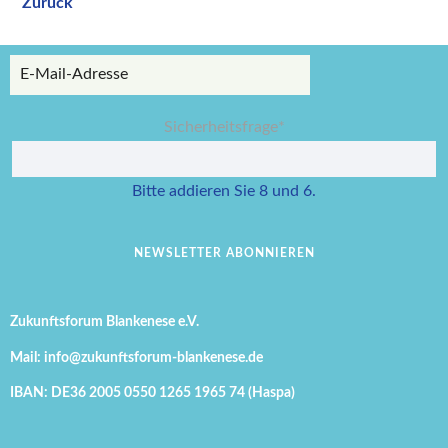
Zurück
E-
Mail-
Adresse
Pflichtfeld
Sicherheitsfrage
*
Bitte addieren Sie 8 und 6.
ABONNIEREN
Zukunftsforum Blankenese e.V.
Mail: info@zukunftsforum-blankenese.de
IBAN: DE36 2005 0550 1265 1965 74 (Haspa)